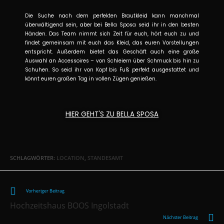
Die Suche nach dem perfekten Brautkleid kann manchmal
überwältigend sein, aber bei Bella Sposa seid ihr in den besten
Händen. Das Team nimmt sich Zeit für euch, hört euch zu und
findet gemeinsam mit euch das Kleid, das euren Vorstellungen
entspricht. Außerdem bietet das Geschäft auch eine große
Auswahl an Accessoires – von Schleiern über Schmuck bis hin zu
Schuhen. So seid ihr von Kopf bis Fuß perfekt ausgestattet und
könnt euren großen Tag in vollen Zügen genießen.
HIER GEHT'S ZU BELLA SPOSA
SCHLAGWÖRTER
:
LOCATION
,
STANDESAMT
Vorheriger Beitrag
Hochzeitshaus BOOS Ingolstadt
Nächster Beitrag