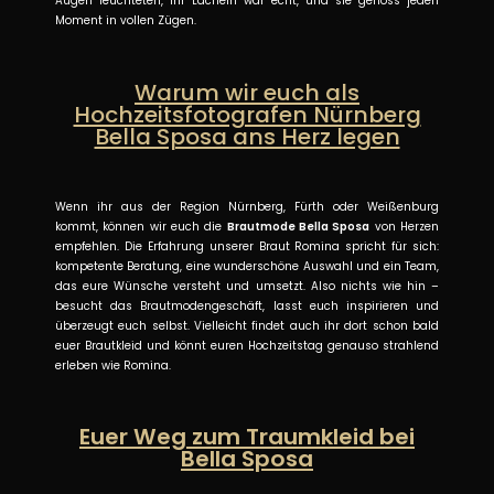
Augen leuchteten, ihr Lächeln war echt, und sie genoss jeden
Moment in vollen Zügen.
Warum wir euch als
Hochzeitsfotografen Nürnberg
Bella Sposa ans Herz legen
Wenn ihr aus der Region Nürnberg, Fürth oder Weißenburg
kommt, können wir euch die
Brautmode Bella Sposa
von Herzen
empfehlen. Die Erfahrung unserer Braut Romina spricht für sich:
kompetente Beratung, eine wunderschöne Auswahl und ein Team,
das eure Wünsche versteht und umsetzt. Also nichts wie hin –
besucht das Brautmodengeschäft, lasst euch inspirieren und
überzeugt euch selbst. Vielleicht findet auch ihr dort schon bald
euer Brautkleid und könnt euren Hochzeitstag genauso strahlend
erleben wie Romina.
Euer Weg zum Traumkleid bei
Bella Sposa