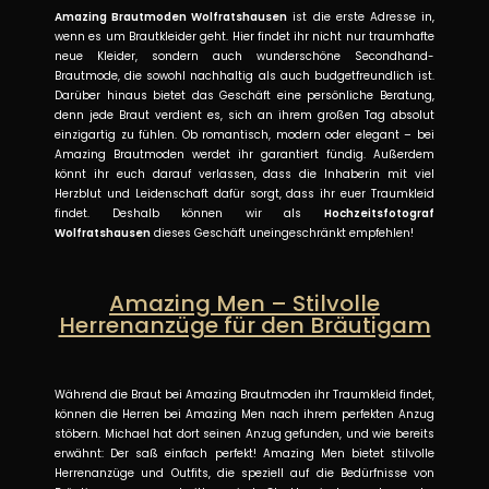
Amazing Brautmoden Wolfratshausen
ist die erste Adresse in,
wenn es um Brautkleider geht. Hier findet ihr nicht nur traumhafte
neue Kleider, sondern auch wunderschöne Secondhand-
Brautmode, die sowohl nachhaltig als auch budgetfreundlich ist.
Darüber hinaus bietet das Geschäft eine persönliche Beratung,
denn jede Braut verdient es, sich an ihrem großen Tag absolut
einzigartig zu fühlen. Ob romantisch, modern oder elegant – bei
Amazing Brautmoden werdet ihr garantiert fündig. Außerdem
könnt ihr euch darauf verlassen, dass die Inhaberin mit viel
Herzblut und Leidenschaft dafür sorgt, dass ihr euer Traumkleid
findet. Deshalb können wir als
Hochzeitsfotograf
Wolfratshausen
dieses Geschäft uneingeschränkt empfehlen!
Amazing Men – Stilvolle
Herrenanzüge für den Bräutigam
Während die Braut bei Amazing Brautmoden ihr Traumkleid findet,
können die Herren bei Amazing Men nach ihrem perfekten Anzug
stöbern. Michael hat dort seinen Anzug gefunden, und wie bereits
erwähnt: Der saß einfach perfekt! Amazing Men bietet stilvolle
Herrenanzüge und Outfits, die speziell auf die Bedürfnisse von