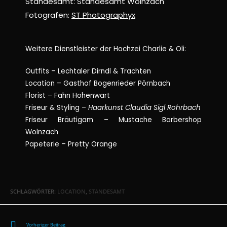
Standesamt:
Standesamt Wolnzach
Fotografen:
ST Photographyx
Weitere Dienstleister der Hochzei Charlie & Oli:
Outfits –
Lechtaler Dirndl & Trachten
Location –
Gasthof Bogenrieder Pörnbach
Florist –
Fahn Hohenwart
Friseur & Styling –
Haarkunst Claudia Sigl Rohrbach
Friseur Bräutigam –
Mustache Barbershop
Wolnzach
Papeterie –
Pretty Orange
SCHLAGWÖRTER
:
LOCATION
,
STANDESAMT
Vorheriger Beitrag