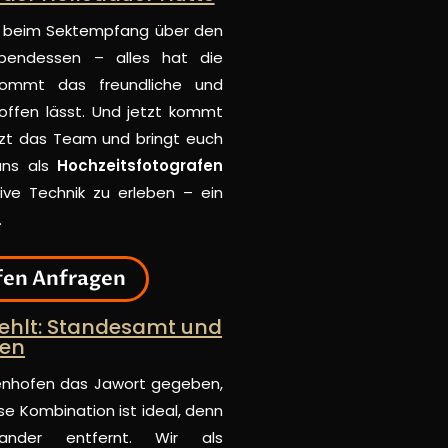
hen beim Sektempfang über den
bendessen – alles hat die
 kommt das freundliche und
ffen lässt. Und jetzt kommt
zt das Team und bringt euch
uns als
Hochzeitsfotografen
ive Technik zu erleben – ein
.
fen Anfragen
iehlt: Standesamt und
ren
fenhofen das Jawort gegeben,
se Kombination ist ideal, denn
ander entfernt. Wir als