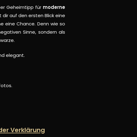
hter Geheimtipp für
moderne
lt dir auf den ersten Blick eine
che eine Chance. Denn wie so
 negativen Sinne, sondern als
hwarze.
nd elegant.
fotos.
 der Verklärung